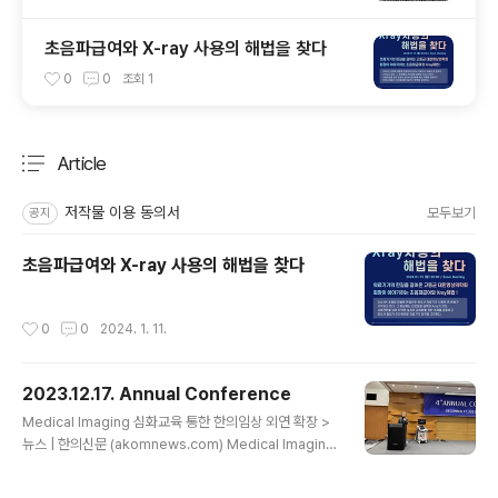
초음파급여와 X-ray 사용의 해법을 찾다
0
0
조회
1
Article
분류 전체보기
주요 글 목록
저작물 이용 동의서
모두보기
공지
초음파급여와 X-ray 사용의 해법을 찾다
작성시간
0
0
2024. 1. 11.
2023.12.17. Annual Conference
글 내용
Medical Imaging 심화교육 통한 한의임상 외연 확장 >
뉴스 | 한의신문 (akomnews.com) Medical Imaging
심화교육 통한 한의임상 외연 확장 - 한의신문 한의영상학
회·대한희귀난치질환학회, 심화 컨퍼런스 공동 개최송범용
작성시간