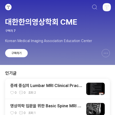
검색하기
티스토리
대한한의영상학회 CME
구독자
7
Korean Medical Imaging Association Education Center
구독하기
신고하기 레이어
열기
인기글
증례 중심의 Lumbar MRI Clinical Practi
ce [2018.09.09.서울] 1st Edition
0
0
조회
2
영상의학 입문을 위한 Basic Spine MRI [
2023.01.14 ]
0
0
조회
1