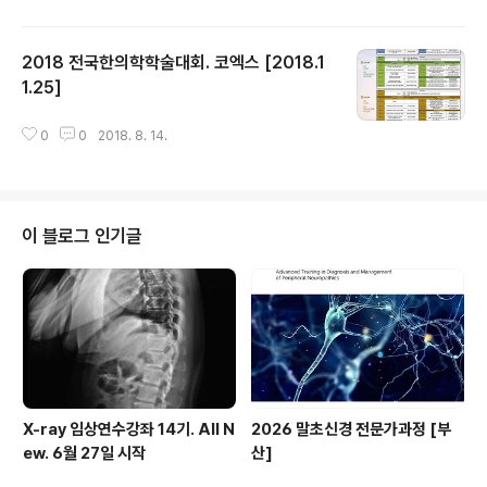
2018 전국한의학학술대회. 코엑스 [2018.1
1.25]
글 내용
0
0
2018. 8. 14.
이 블로그 인기글
X-ray 임상연수강좌 14기. All N
2026 말초신경 전문가과정 [부
ew. 6월 27일 시작
산]