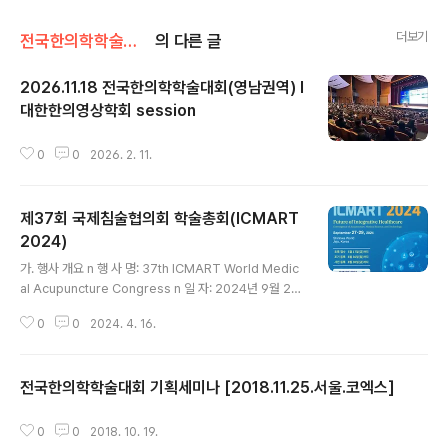
더보기
전국한의학학술대회
의 다른 글
2026.11.18 전국한의학학술대회(영남권역) l
대한한의영상학회 session
글 내용
0
0
2026. 2. 11.
제37회 국제침술협의회 학술총회(ICMART
2024)
글 내용
가. 행사 개요 n 행 사 명: 37th ICMART World Medic
al Acupuncture Congress n 일 자: 2024년 9월 27
(금)~30일(일) n 장 소: 제주 신화월드 n 주 최/주 관: 국제
0
0
2024. 4. 16.
침술협의회 (ICMART) / 대한한의학회 n 주 요 일 정: ü 초
록접수 마감기한: 2024년 5월 17일(금)까지 ü 조기등록
마감기한: 2024년 6월 30일(일)까지 ü 사전등록 마감기
전국한의학학술대회 기획세미나 [2018.11.25.서울.코엑스]
한: 2024년 8월 30일(금)까지 n 홈 페 이 지: www.icm
글 내용
art2024.org
0
0
2018. 10. 19.