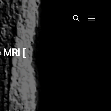
메
뉴
MRI [