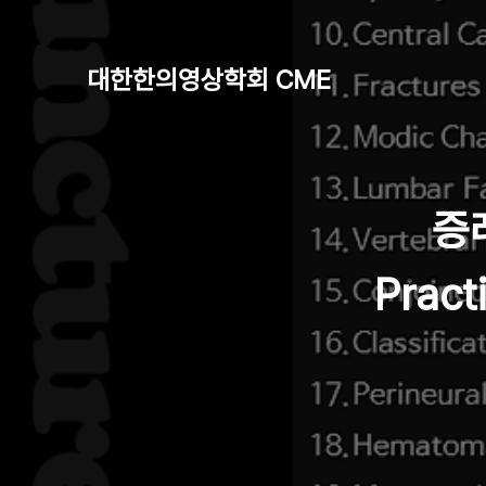
대한한의영상학회 CME
증례
Pract