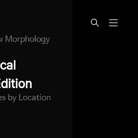
메
뉴
cal
dition